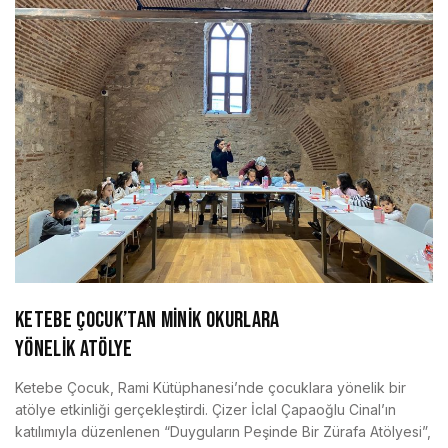
KETEBE ÇOCUK’TAN MİNİK OKURLARA
YÖNELİK ATÖLYE
Ketebe Çocuk, Rami Kütüphanesi’nde çocuklara yönelik bir
atölye etkinliği gerçekleştirdi. Çizer İclal Çapaoğlu Cinal’ın
katılımıyla düzenlenen “Duyguların Peşinde Bir Zürafa Atölyesi”,