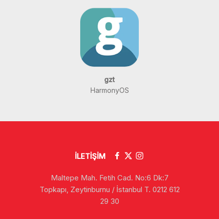
gzt
HarmonyOS
İLETİŞİM
Maltepe Mah. Fetih Cad. No:6 Dk:7
Topkapı, Zeytinburnu / İstanbul T. 0212 612
29 30