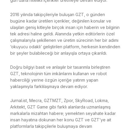
gün daha nitelikli içerikler üretmeye devam ediyor.
2016 yılında takipçileriyle buluşan GZT, o günden
bugüne kadar üretilen içerikler, değinilen konular ve
ulaşılan geniş kitleyle birçok insan için haberin ve bilginin
tek adresi haline geldi. Alanında yetkin editörlerin özel
çalışmalarıyla şekillenen ve üretim sürecinin her bir adımı
‘okuyucu odaklı’ geliştirilen platform, herkesin kendinden
bir şeyler bulabileceği bir anlayışla ortaya çıkarıldı.
Doğru bilgiyi basit ve anlaşılır bir tasarımla birleştiren
GZT, teknolojinin tüm imkânlarını kullanan ve robot
haberciliği yerine özgün içeriğe yatırım yapan
yaklaşımıyla farklılaşmaya devam ediyor.
Jurnal.ist
, Mecra, GZTMZT, Zpor, SkyRoad, Lokma,
Arkitekt, GZT Game gibi farklı alanlarda uzmanlaşmış
markalarla mizahtan habere; yemekten seyahate kadar
insan hayatına dokunan her konu GZT ve GZT’ye ait
platformlarla takipçilerle buluşmaya devam