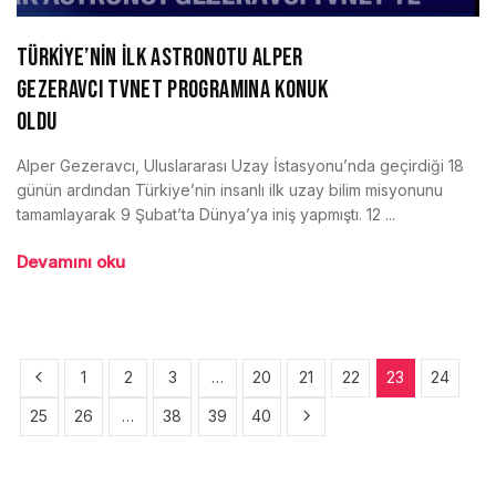
TÜRKİYE’NİN İLK ASTRONOTU ALPER
GEZERAVCI TVNET PROGRAMINA KONUK
OLDU
Alper Gezeravcı, Uluslararası Uzay İstasyonu’nda geçirdiği 18
günün ardından Türkiye’nin insanlı ilk uzay bilim misyonunu
tamamlayarak 9 Şubat’ta Dünya’ya iniş yapmıştı. 12 ...
Devamını oku
1
2
3
…
20
21
22
23
24
25
26
…
38
39
40