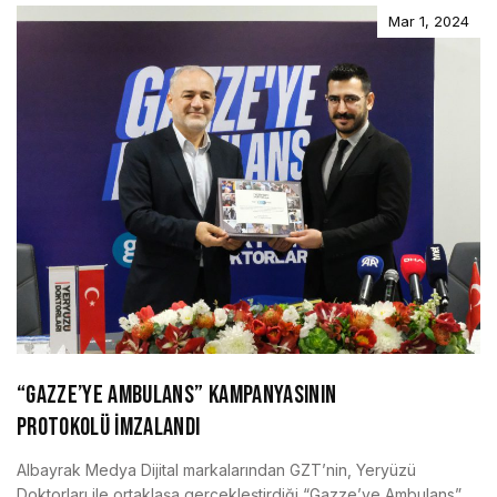
Mar 1, 2024
“GAZZE’YE AMBULANS” KAMPANYASININ
PROTOKOLÜ İMZALANDI
Albayrak Medya Dijital markalarından GZT’nin, Yeryüzü
Doktorları ile ortaklaşa gerçekleştirdiği “Gazze’ye Ambulans”