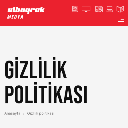
Gizlilik
politikası
Anasayfa
/
Gizlilik politikası