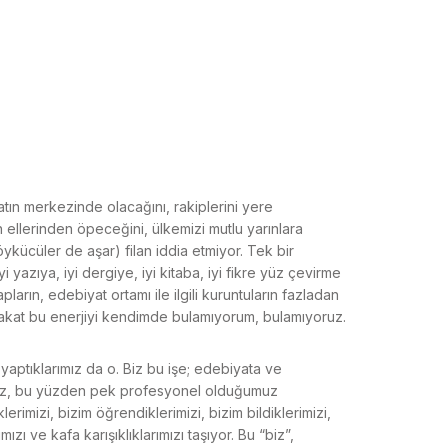
atın merkezinde olacağını, rakiplerini yere
 ellerinden öpeceğini, ülkemizi mutlu yarınlara
(öykücüler de aşar) filan iddia etmiyor. Tek bir
i yazıya, iyi dergiye, iyi kitaba, iyi fikre yüz çevirme
rın, edebiyat ortamı ile ilgili kuruntuların fazladan
fakat bu enerjiyi kendimde bulamıyorum, bulamıyoruz.
yaptıklarımız da o. Biz bu işe; edebiyata ve
yoruz, bu yüzden pek profesyonel olduğumuz
rimizi, bizim öğrendiklerimizi, bizim bildiklerimizi,
mızı ve kafa karışıklıklarımızı taşıyor. Bu “biz”,