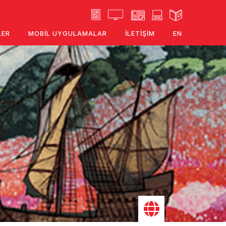
LER
MOBIL UYGULAMALAR
İLETIŞIM
EN