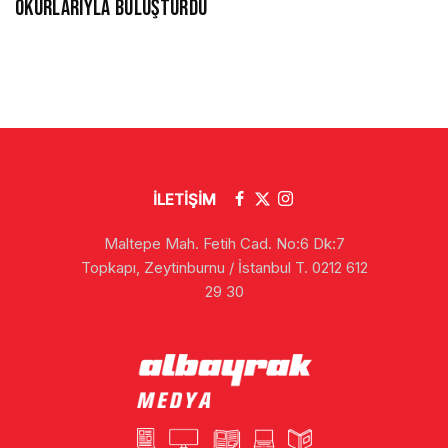
OKURLARIYLA BULUŞTURDU
İLETİŞİM
Maltepe Mah. Fetih Cad. No:6 Dk:7
Topkapı, Zeytinburnu / İstanbul T. 0212 612
29 30