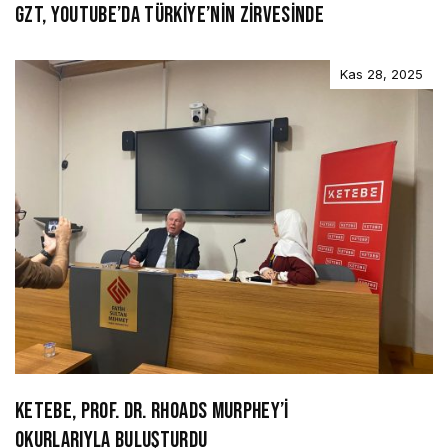
GZT, YOUTUBE’DA TÜRKİYE’NİN ZİRVESİNDE
Kas 28, 2025
KETEBE, PROF. DR. RHOADS MURPHEY’İ
OKURLARIYLA BULUŞTURDU