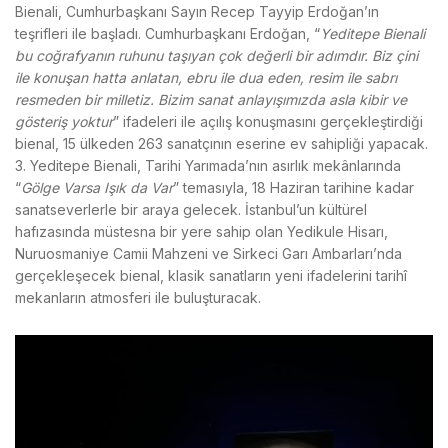
Bienali, Cumhurbaşkanı Sayın Recep Tayyip Erdoğan’ın
teşrifleri ile başladı. Cumhurbaşkanı Erdoğan, “
Yeditepe Bienali
bu coğrafyanın ruhunu taşıyan çok değerli bir adımdır. Biz çini
ile konuşan hatta anlatan, ebru ile dua eden, resim ile sabrı
resmeden bir milletiz. Bizim sanat anlayışımızda asla kibir ve
gösteriş yoktur
” ifadeleri ile açılış konuşmasını gerçekleştirdiği
bienal, 15 ülkeden 263 sanatçının eserine ev sahipliği yapacak.
3. Yeditepe Bienali, Tarihi Yarımada’nın asırlık mekânlarında
“
Gölge Varsa Işık da Var
” temasıyla, 18 Haziran tarihine kadar
sanatseverlerle bir araya gelecek. İstanbul’un kültürel
hafızasında müstesna bir yere sahip olan Yedikule Hisarı,
Nuruosmaniye Camii Mahzeni ve Sirkeci Garı Ambarları’nda
gerçekleşecek bienal, klasik sanatların yeni ifadelerini tarihî
mekanların atmosferi ile buluşturacak.