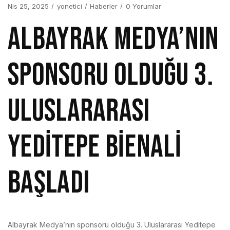
Nis 25, 2025
yonetici
Haberler
0 Yorumlar
ALBAYRAK MEDYA’NIN
SPONSORU OLDUĞU 3.
ULUSLARARASI
YEDİTEPE BİENALİ
BAŞLADI
Albayrak Medya’nın sponsoru olduğu 3. Uluslararası Yeditepe