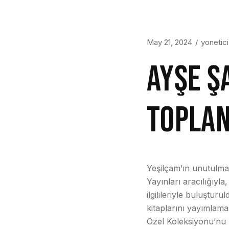
May 21, 2024
yonetici
AYŞE Ş
TOPLAN
Yeşilçam’ın unutulmaz
Yayınları aracılığıyl
ilgilileriyle buluştur
kitaplarını yayımlam
Özel Koleksiyonu’nu zi