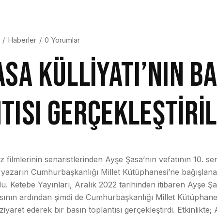
Haberler
0 Yorumlar
ASA KÜLLİYATI’NIN B
TISI GERÇEKLEŞTİRİL
 filmlerinin senaristlerinden Ayşe Şasa’nın vefatının 10. s
a, yazarın Cumhurbaşkanlığı Millet Kütüphanesi’ne bağışlanan 
uldu. Ketebe Yayınları, Aralık 2022 tarihinden itibaren Ayşe Şas
asının ardından şimdi de Cumhurbaşkanlığı Millet Kütüphan
yaret ederek bir basın toplantısı gerçekleştirdi. Etkinlikte; 