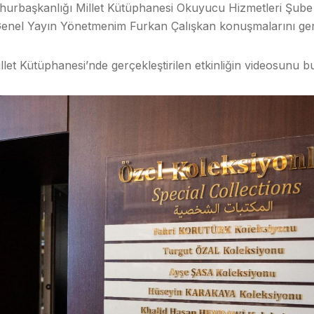
urbaşkanlığı Millet Kütüphanesi Okuyucu Hizmetleri Şube
Genel Yayın Yönetmenim Furkan Çalışkan konuşmalarını gerçe
let Kütüphanesi’nde gerçekleştirilen etkinliğin videosunu 