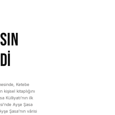
ASIN
Dİ
enesinde, Ketebe
kişisel kitaplığını
a Külliyatı’nın ilk
esi’nde Ayşe Şasa
Ayşe Şasa’nın vârisi