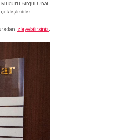
 Müdürü Birgül Ünal
kleştirdiler.
buradan
izleyebilirsiniz
.