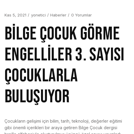
Kas 5, 2021
yonetici
Haberler
0 Yorumlar
Bilge Çocuk Görme
Engelliler 3. Sayısı
çocuklarla
buluşuyor
Çocukların gelişimi için bilim, tarih, teknoloji, değerler eğitimi
gibi önemli içerikleri bir araya getiren Bilge Çocuk dergisi