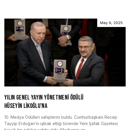
May 9, 2025
YILIN GENEL YAYIN YÖNETMENİ ÖDÜLÜ
HÜSEYİN LİKOĞLU’NA
10. Medya Ödülleri sahiplerini buldu. Cumhurbaşkanı Recep
Tayyip Erdoğan’ın iştirak ettiği törende Yeni Şafak Gazetesi
büyük bir ödülün sahibi oldu. Medyanın en ...