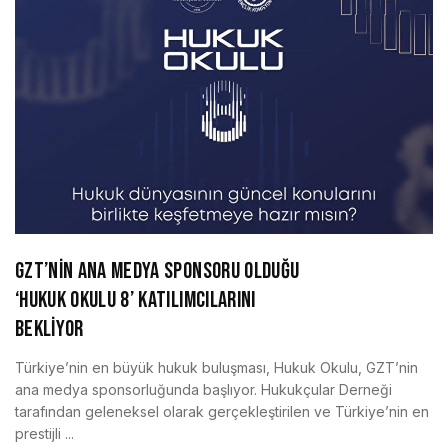
GZT’NİN ANA MEDYA SPONSORU OLDUĞU
‘HUKUK OKULU 8’ KATILIMCILARINI
BEKLİYOR
Türkiye’nin en büyük hukuk buluşması, Hukuk Okulu, GZT’nin
ana medya sponsorluğunda başlıyor. Hukukçular Derneği
tarafından geleneksel olarak gerçekleştirilen ve Türkiye’nin en
prestijli ...