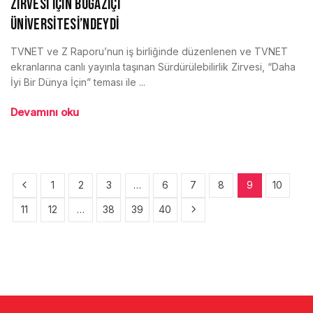
ZİRVESİ İÇİN BOĞAZİÇİ
ÜNİVERSİTESİ’NDEYDİ
TVNET ve Z Raporu’nun iş birliğinde düzenlenen ve TVNET
ekranlarına canlı yayınla taşınan Sürdürülebilirlik Zirvesi, “Daha
İyi Bir Dünya İçin” teması ile ...
Devamını oku
1
2
3
…
6
7
8
9
10
11
12
…
38
39
40