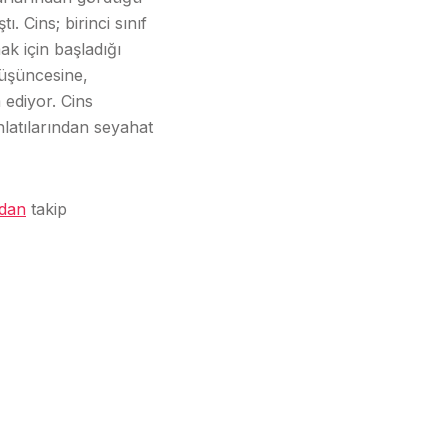
. Cins; birinci sınıf
mak için başladığı
düşüncesine,
 ediyor. Cins
nlatılarından seyahat
dan
takip