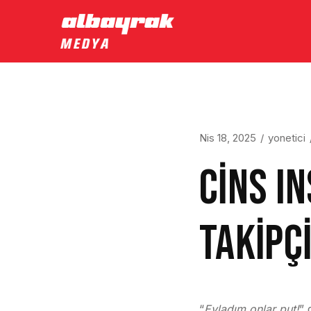
Nis 18, 2025
yonetici
CİNS I
TAKİPÇİ
“
Evladım onlar put!
” 