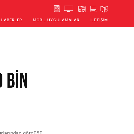
HABERLER
MOBIL UYGULAMALAR
İLETIŞIM
 BİN
kurlarından gördüğü