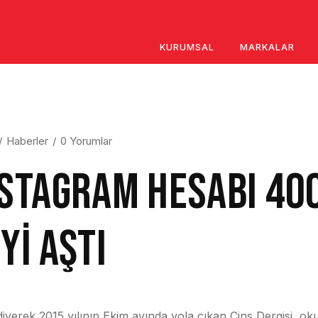
KURUMSAL
MARKALAR
Haberler
0 Yorumlar
NSTAGRAM HESABI 400
Yİ AŞTI
diyerek 2015 yılının Ekim ayında yola çıkan Cins Dergisi, o