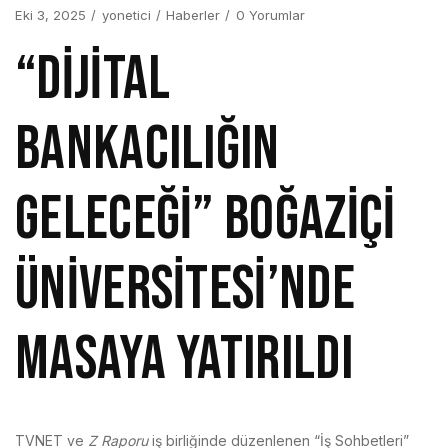
Eki 3, 2025
yonetici
Haberler
0 Yorumlar
“DİJİTAL
BANKACILIĞIN
GELECEĞİ” BOĞAZİÇİ
ÜNİVERSİTESİ’NDE
MASAYA YATIRILDI
TVNET ve
Z Raporu
iş birliğinde düzenlenen “İş Sohbetleri”