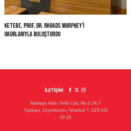
KETEBE, PROF. DR. RHOADS MURPHEY’İ
OKURLARIYLA BULUŞTURDU
İLETİŞİM
Maltepe Mah. Fetih Cad. No:6 Dk:7
Topkapı, Zeytinburnu / İstanbul T. 0212 612
29 30