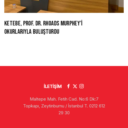
KETEBE, PROF. DR. RHOADS MURPHEY’İ
OKURLARIYLA BULUŞTURDU
İLETİŞİM
Maltepe Mah. Fetih Cad. No:6 Dk:7
Topkapı, Zeytinburnu / İstanbul T. 0212 612
29 30