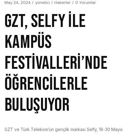
May 24, 2024
yonetici
Haberler
0 Yorumlar
GZT, SELFY İLE
KAMPÜS
FESTİVALLERİ’NDE
ÖĞRENCİLERLE
BULUŞUYOR
GZT ve Türk Telekom’un gençlik markası Selfy, 16-30 Mayıs