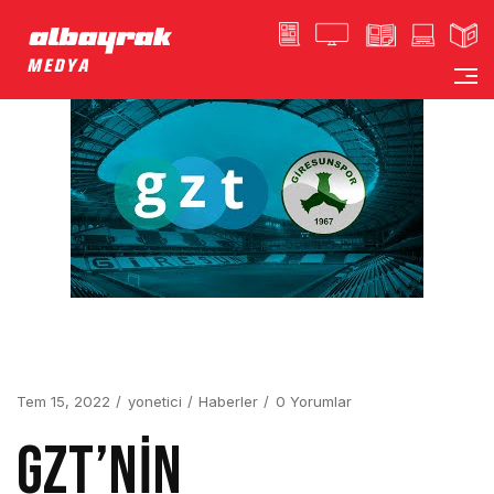
Tem 15, 2022
yonetici
Haberler
0 Yorumlar
GZT’NİN