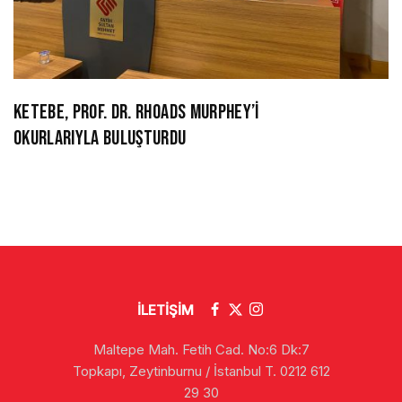
KETEBE, PROF. DR. RHOADS MURPHEY’İ
OKURLARIYLA BULUŞTURDU
İLETİŞİM
Maltepe Mah. Fetih Cad. No:6 Dk:7
Topkapı, Zeytinburnu / İstanbul T. 0212 612
29 30