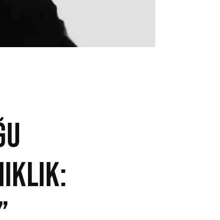
ĞU
IKLIK:
”