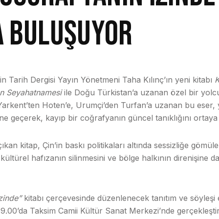
A BULUŞUYOR
in Tarih Dergisi Yayın Yönetmeni Taha Kılınç’ın yeni kitabı
K
an Seyahatnamesi
ile Doğu Türkistan’a uzanan özel bir yolc
Yarkent’ten Hoten’e, Urumçi’den Turfan’a uzanan bu eser, 
ine geçerek, kayıp bir coğrafyanın güncel tanıklığını ortay
ıkan kitap, Çin’in baskı politikaları altında sessizliğe gömü
kültürel hafızanın silinmesini ve bölge halkının direnişine d
zinde”
kitabı çerçevesinde düzenlenecek tanıtım ve söyleşi e
19.00’da Taksim Camii Kültür Sanat Merkezi’nde gerçekleştir