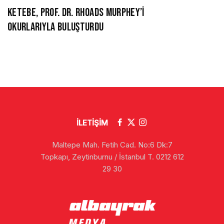
KETEBE, PROF. DR. RHOADS MURPHEY’İ
OKURLARIYLA BULUŞTURDU
İLETİŞİM
Maltepe Mah. Fetih Cad. No:6 Dk:7
Topkapı, Zeytinburnu / İstanbul T. 0212 612
29 30