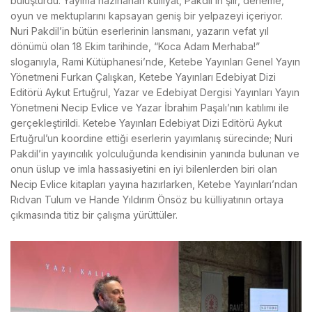
buluşturdu. Yayıma hazırlanan külliyat, Pakdil’in şiir, deneme,
oyun ve mektuplarını kapsayan geniş bir yelpazeyi içeriyor.
Nuri Pakdil’in bütün eserlerinin lansmanı, yazarın vefat yıl
dönümü olan 18 Ekim tarihinde, “Koca Adam Merhaba!”
sloganıyla, Rami Kütüphanesi’nde, Ketebe Yayınları Genel Yayın
Yönetmeni Furkan Çalışkan, Ketebe Yayınları Edebiyat Dizi
Editörü Aykut Ertuğrul, Yazar ve Edebiyat Dergisi Yayınları Yayın
Yönetmeni Necip Evlice ve Yazar İbrahim Paşalı’nın katılımı ile
gerçekleştirildi. Ketebe Yayınları Edebiyat Dizi Editörü Aykut
Ertuğrul’un koordine ettiği eserlerin yayımlanış sürecinde; Nuri
Pakdil’in yayıncılık yolculuğunda kendisinin yanında bulunan ve
onun üslup ve imla hassasiyetini en iyi bilenlerden biri olan
Necip Evlice kitapları yayına hazırlarken, Ketebe Yayınları’ndan
Rıdvan Tulum ve Hande Yıldırım Önsöz bu külliyatının ortaya
çıkmasında titiz bir çalışma yürüttüler.