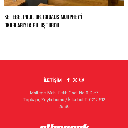
KETEBE, PROF. DR. RHOADS MURPHEY’İ
OKURLARIYLA BULUŞTURDU
İLETİŞİM
Maltepe Mah. Fetih Cad. No:6 Dk:7
Topkapı, Zeytinburnu / İstanbul T. 0212 612
29 30