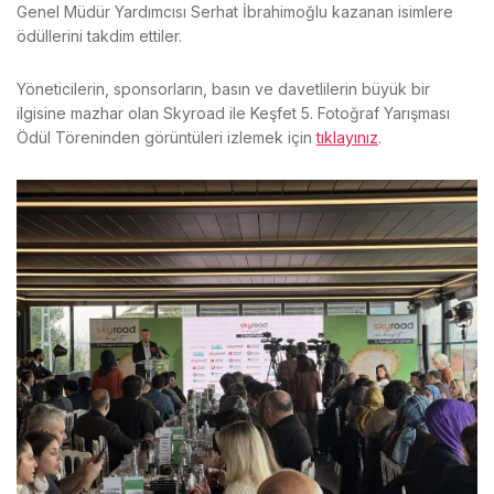
Genel Müdür Yardımcısı Serhat İbrahimoğlu kazanan isimlere
ödüllerini takdim ettiler.
Yöneticilerin, sponsorların, basın ve davetlilerin büyük bir
ilgisine mazhar olan Skyroad ile Keşfet 5. Fotoğraf Yarışması
Ödül Töreninden görüntüleri izlemek için
tıklayınız
.