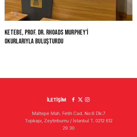
KETEBE, PROF. DR. RHOADS MURPHEY’İ
OKURLARIYLA BULUŞTURDU
İLETİŞİM
Maltepe Mah. Fetih Cad. No:6 Dk:7
Topkapı, Zeytinburnu / İstanbul T. 0212 612
29 30