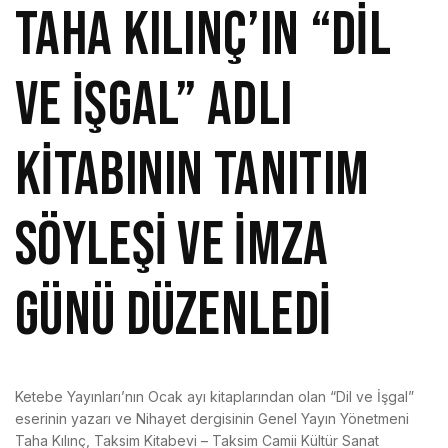
TAHA KILINÇ’IN “DİL
VE İŞGAL” ADLI
KİTABININ TANITIM
SÖYLEŞİ VE İMZA
GÜNÜ DÜZENLEDİ
Ketebe Yayınları’nın Ocak ayı kitaplarından olan “Dil ve İşgal”
eserinin yazarı ve Nihayet dergisinin Genel Yayın Yönetmeni
Taha Kılınç, Taksim Kitabevi – Taksim Camii Kültür Sanat