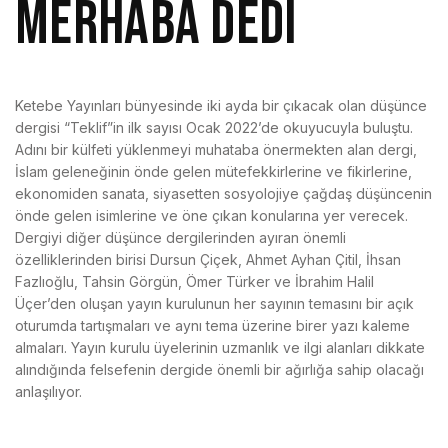
merhaba dedi
Ketebe Yayınları bünyesinde iki ayda bir çıkacak olan düşünce
dergisi “Teklif”in ilk sayısı Ocak 2022’de okuyucuyla buluştu.
Adını bir külfeti yüklenmeyi muhataba önermekten alan dergi,
İslam geleneğinin önde gelen mütefekkirlerine ve fikirlerine,
ekonomiden sanata, siyasetten sosyolojiye çağdaş düşüncenin
önde gelen isimlerine ve öne çıkan konularına yer verecek.
Dergiyi diğer düşünce dergilerinden ayıran önemli
özelliklerinden birisi Dursun Çiçek, Ahmet Ayhan Çitil, İhsan
Fazlıoğlu, Tahsin Görgün, Ömer Türker ve İbrahim Halil
Üçer’den oluşan yayın kurulunun her sayının temasını bir açık
oturumda tartışmaları ve aynı tema üzerine birer yazı kaleme
almaları. Yayın kurulu üyelerinin uzmanlık ve ilgi alanları dikkate
alındığında felsefenin dergide önemli bir ağırlığa sahip olacağı
anlaşılıyor.