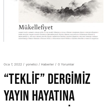
Oca 7, 2022
yonetici
Haberler
0 Yorumlar
“Teklif” dergimiz
yayın hayatına