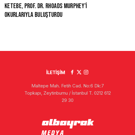
KETEBE, PROF. DR. RHOADS MURPHEY’İ
OKURLARIYLA BULUŞTURDU
İLETİŞİM
Maltepe Mah. Fetih Cad. No:6 Dk:7
Topkapı, Zeytinburnu / İstanbul T. 0212 612
29 30