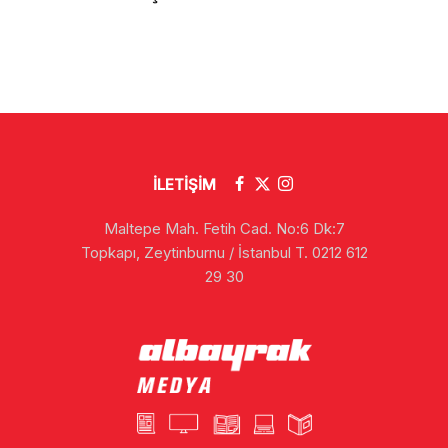
İLETİŞİM
Maltepe Mah. Fetih Cad. No:6 Dk:7
Topkapı, Zeytinburnu / İstanbul T. 0212 612
29 30