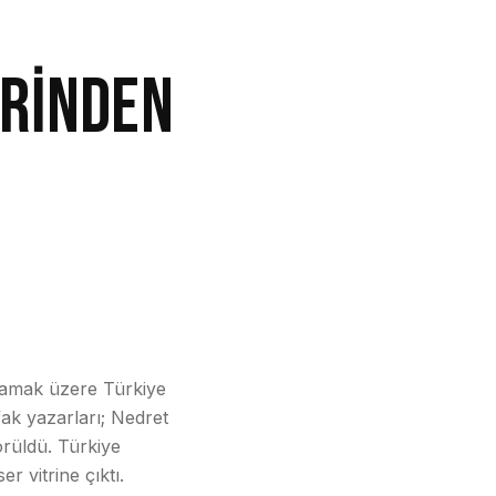
İRİNDEN
klamak üzere Türkiye
fak yazarları; Nedret
örüldü. Türkiye
r vitrine çıktı.