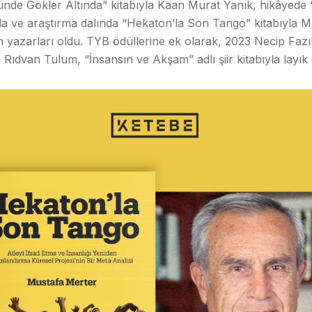
de Gökler Altında” kitabıyla Kaan Murat Yanık, hikâyede 
da ve araştırma dalında “Hekaton’la Son Tango” kitabıyla 
n yazarları oldu. TYB ödüllerine ek olarak, 2023 Necip Fazıl
Rıdvan Tulum, “İnsansın ve Akşam” adlı şiir kitabıyla layık