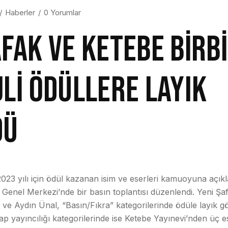
Haberler
0 Yorumlar
AFAK VE KETEBE BİRB
JLİ ÖDÜLLERE LAYIK
DÜ
2023 yılı için ödül kazanan isim ve eserleri kamuoyuna açı
) Genel Merkezi’nde bir basın toplantısı düzenlendi. Yeni Şa
” ve Aydın Ünal, “Basın/Fıkra” kategorilerinde ödüle layık g
itap yayıncılığı kategorilerinde ise Ketebe Yayınevi’nden üç ese